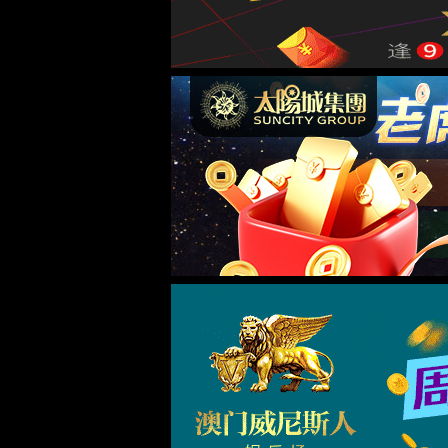
江西省铜万高速应用
服务概述
SUMMARY
本路面工程为铜鼓至万载新建高速公路路面 Pl 标， 路线起点 K
厂拌设备2台套， 其中双拌缸二次搅拌设备1台套，施工路段为： 