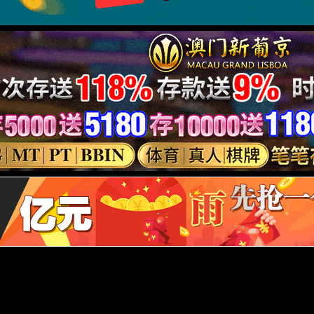
稳振动搅拌设备与双拌缸二次搅拌设备对水稳碎石混合料性能和基 层路面
千双拌缸二次搅拌设备， 具有以下明显特点和优势：
粒、 水分子和细集料充分均匀弥散， 杜绝了大骨料未沾水， 未裹灰现
增加压实效率， 提升结构层强度， 芯样100%完整且密实度好， 未出现
抗压强度至少提升25%以上。
层7d无侧限抗压强度提升效果显著， 强度最大值为9.2Mpa, 代表值为
基层表面光滑， 粗糙度小， 基本无反射裂缝， 减少了面层摊铺前对基
特性判断， 水泥剂量存在较大向下调整空间， 但是考虑到初次应用振