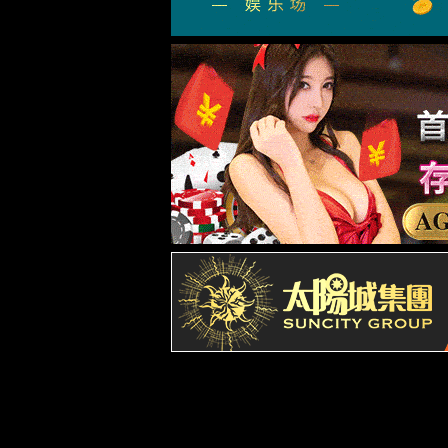
两个拌合站均使用相同的原材料和施工工艺， 以便于验证水
应用效果
APPLICATION
经过项目经理部实际使用对比验证， 水稳振动搅拌设备相较
（一）由千高转速及振动装置释放的振动力作用， 使得水泥颗
（二）振动装置使得级配稳定， 大大减少了混合料离析现象， 
（三）适当降低水泥计量条件下， 水稳碎石下基层7d无侧限
（四）将水泥剂量微调至3.9%后，使用振动搅拌设备对路面中基
（五）截至目前， 使用振动搅拌设备生产混合料摊铺的路面
和耐久性要求。
（六）结合现场强度试验数据远高千设计强度和振动搅拌设备
理部在施工中仅对水泥剂量略微下调。