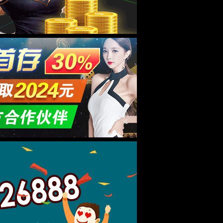
1.840KM, 根据项目工程进度需要， 共设置水泥稳定碎石混合料
见附件） 1台套， 施工路段为：K3+810一K21+840。