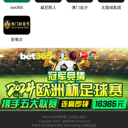
使其均匀分布在混合料中，有效防止混合料离析发生。
技术原理和优势
振动搅拌水稳基层大骨料分布上下均匀，芯样底部完整密
实，基层整体耐久性显著提升。
技术优势
1